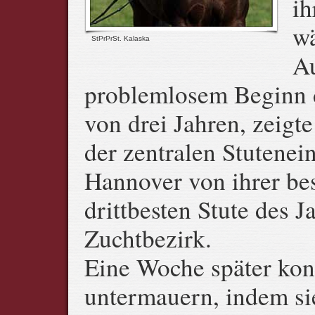
ih
wä
StPrPrSt. Kalaska
Au
problemlosem Beginn d
von drei Jahren, zeigte
der zentralen Stutenei
Hannover von ihrer bes
drittbesten Stute des 
Zuchtbezirk.
Eine Woche später konn
untermauern, indem si