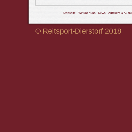
·
·
·
Startseite
Wir über uns
News
Aufzucht & Ausbi
© Reitsport-Dierstorf 2018