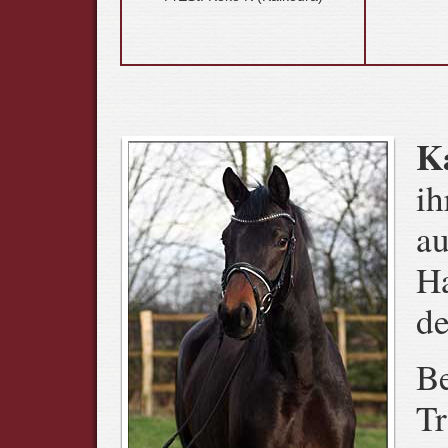
K
ih
au
Ha
de
Be
Tr