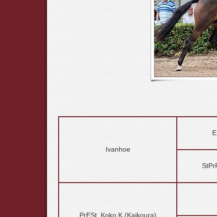
E
Ivanhoe
StPrP
PrESt. Koko K (Kaikoura)