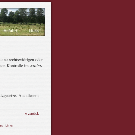
keine rechtswidrigen oder
zten Kontrolle im
<title>-
utzgesetze. Aus diesem
« zurück
·
rt
Links