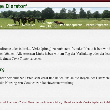
g
(direkte oder indirekte Verknüpfung) zu Anbietern fremder Inhalte haben wir 
cken können. Alle externen Links haben wir am Tag der Verlinkung oder der let
t einem
Time Stamp
versehen.
ung
rer persönlichen Daten sehr ernst und halten uns an die Regeln der Datensch
 die Nutzung von Cookies zur Reichweitenermittlung.
·
·
·
·
·
·
·
e
Wir über uns
Zucht
News
Aufzucht & Ausbildung
Pensionspferde
Verkaufspferde
Anfah